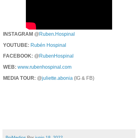
INSTAGRAM
@
Ruben.Hospinal
YOUTUBE:
Rubén Hospinal
FACEBOOK:
@
RubenHospinal
WEB:
www.rubenhospinal.com
MEDIA TOUR:
@
juliette.abonia
(IG & FB)
BnjMedios
Por
junio 18, 2022