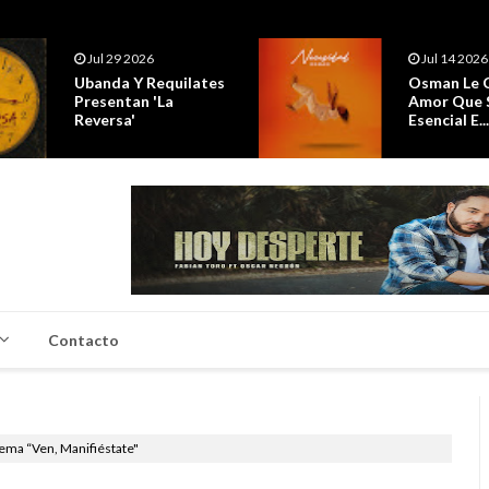
Jul 14 2026
Jul 14 2026
Osman Le Canta A Un
Los Hitmen
Amor Que Se Vuelve
20 Años D
Esencial E...
Trayectoria
Contacto
ema “Ven, Manifiéstate"