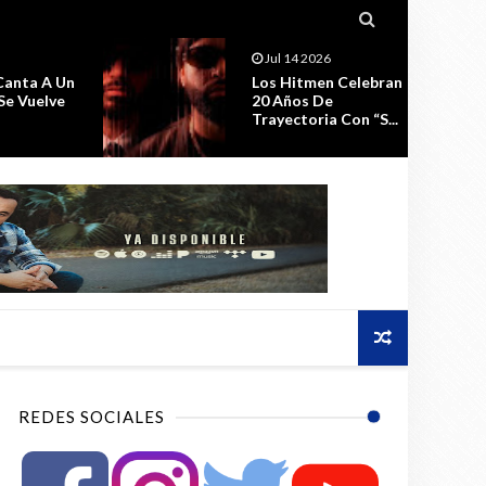

Jul 11 2026
 Celebran
La Celebración Por El
e
Estreno De ESPIRAL,
 Con “S...
Seguirá ...
REDES SOCIALES