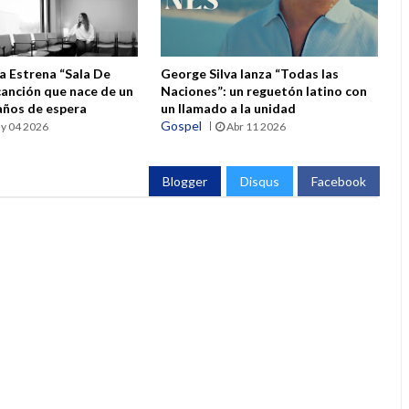
a Estrena “Sala De
George Silva lanza “Todas las
canción que nace de un
Naciones”: un reguetón latino con
 años de espera
un llamado a la unidad
Gospel
y 04 2026
Abr 11 2026
Blogger
Disqus
Facebook