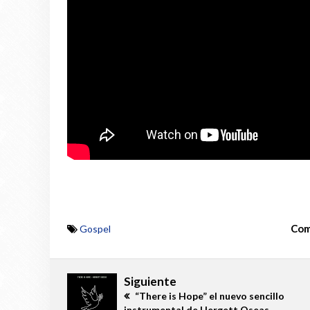
Com
Gospel
Siguiente
“There is Hope” el nuevo sencillo
instrumental de Hergett Oseas