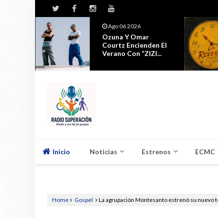
Jul 29 2026
Ubanda Y Requilates
den El
Presentan 'La
I...
Reversa'
Inicio
Noticias
Estrenos
ECMC
Home
Gospel
La agrupación Montesanto estrenó su nuevo t