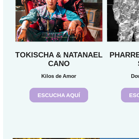
TOKISCHA & NATANAEL
PHARRE
CANO
Kilos de Amor
Dow
ESCUCHA AQUÍ
ES