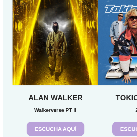
ALAN WALKER
TOKI
Walkerverse PT II
ESCUCHA AQUÍ
ESCU