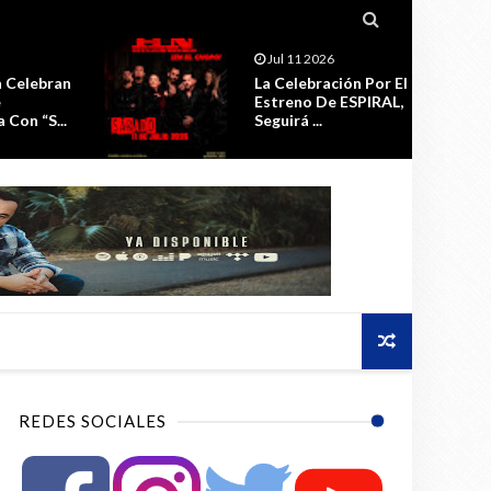

Jul 06 2026
ión Por El
Samara Presenta Su
 ESPIRAL,
EP “Cuando Todo
Acaba”
REDES SOCIALES