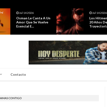
Jul 14 2026
Jul 11 2026
Los Hitmen Celebran
La Celebrac
20 Años De
Estreno De
Trayectoria Con “S...
Seguirá ...
Contacto
RAMAS CONTIGO