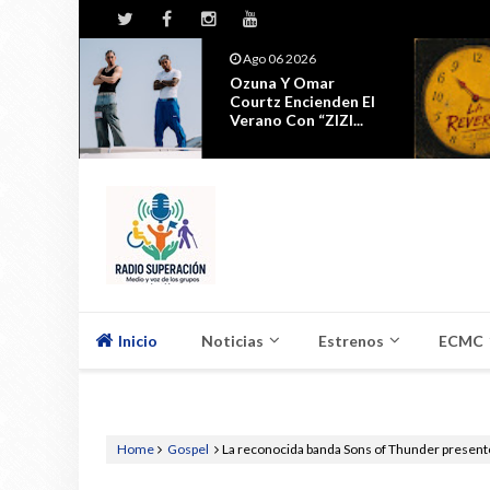
Jul 29 2026
Ubanda Y Requilates
den El
Presentan 'La
I...
Reversa'
Inicio
Noticias
Estrenos
ECMC
Home
Gospel
La reconocida banda Sons of Thunder present