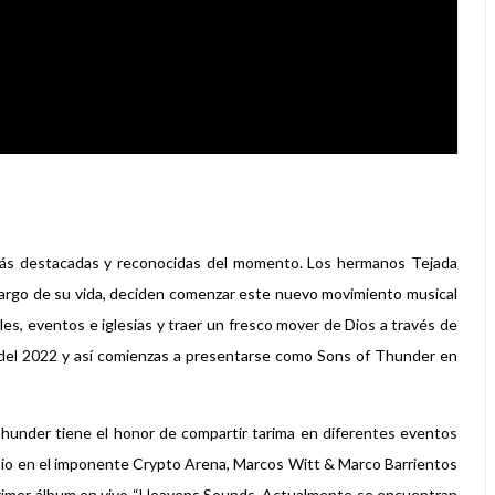
más destacadas y reconocidas del momento. Los hermanos Tejada
 largo de su vida, deciden comenzar este nuevo movimiento musical
lles, eventos e iglesias y traer un fresco mover de Dios a través de
os del 2022 y así comienzas a presentarse como Sons of Thunder en
Thunder tiene el honor de compartir tarima en diferentes eventos
elio en el imponente Crypto Arena, Marcos Witt & Marco Barrientos
primer álbum en vivo “Heavens Sounds. Actualmente se encuentran