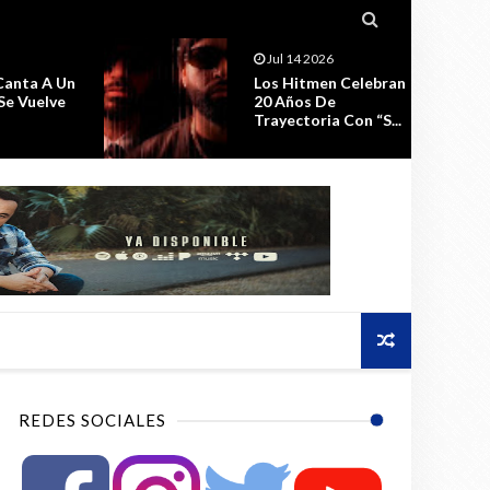

Jul 11 2026
 Celebran
La Celebración Por El
e
Estreno De ESPIRAL,
 Con “S...
Seguirá ...
REDES SOCIALES