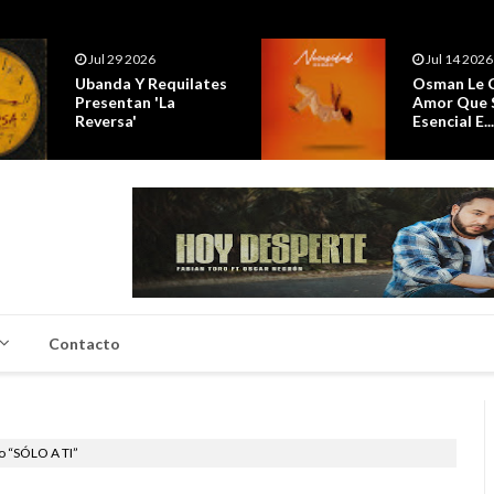
Jul 14 2026
Jul 14 2026
Osman Le Canta A Un
Los Hitmen
Amor Que Se Vuelve
20 Años D
Esencial E...
Trayectoria
Contacto
o “SÓLO A TI”