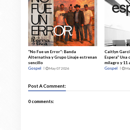
“No Fue un Error”: Banda
Caitlyn Garcí
Alternativa y Grupo Linaje estrenan
Espera” Una 
sencillo
milagro y 11
Gospel
Gospel
May 07 2026
Ma
Post A Comment:
0 comments: