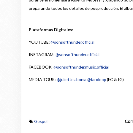
preparando todos los detalles de posproducción. El álbu
Plataformas Digitales:
YOUTUBE:
@sonsofthunder.official
INSTAGRAM:
@sonsofthunder.official
FACEBOOK:
@sonsofthunder.music.official
MEDIA TOUR:
@juliette.abonia
@faroloop
(FC & IG)
Com
Gospel