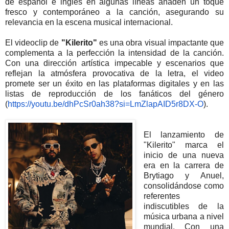
de español e inglés en algunas líneas añaden un toque
fresco y contemporáneo a la canción, asegurando su
relevancia en la escena musical internacional.
El videoclip de
"Kilerito"
es una obra visual impactante que
complementa a la perfección la intensidad de la canción.
Con una dirección artística impecable y escenarios que
reflejan la atmósfera provocativa de la letra, el video
promete ser un éxito en las plataformas digitales y en las
listas de reproducción de los fanáticos del género
(
https://youtu.be/dhPcSr0ah38?
si=LmZlapAID5r8DX-O
).
El lanzamiento de
"Kilerito" marca el
inicio de una nueva
era en la carrera de
Brytiago y Anuel,
consolidándose como
referentes
indiscutibles de la
música urbana a nivel
mundial. Con una