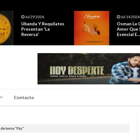
Jul 14 2026
Jul 14 2026
Osman Le Canta A Un
Los Hitmen
Amor Que Se Vuelve
20 Años D
Esencial E...
Trayectoria
Contacto
a de tema “Paz”