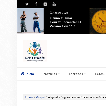
Jul 29 2026
Ubanda Y Requilates
den El
Presentan 'La
I...
Reversa'
Inicio
Noticias
Estrenos
ECMC
Home
Gospel
Alejandra Miguez presentó la versión acústic