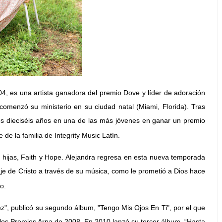
004, es una artista ganadora del premio Dove y líder de adoración
comenzó su ministerio en su ciudad natal (Miami, Florida). Tras
los dieciséis años en una de las más jóvenes en ganar un premio
de la familia de Integrity Music Latín.
hijas, Faith y Hope. Alejandra regresa en esta nueva temporada
je de Cristo a través de su música, como le prometió a Dios hace
o.
z", publicó su segundo álbum, "Tengo Mis Ojos En Ti", por el que
os Premios Arpa de 2008. En 2010 lanzó su tercer álbum, “Hasta