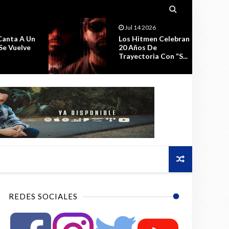

Jul 11 2026
 Celebran
La Celebración Por El
e
Estreno De ESPIRAL,
 Con “S...
Seguirá ...
REDES SOCIALES