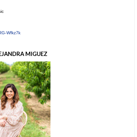
ic
_RG-Wfkz7k
EJANDRA MIGUEZ