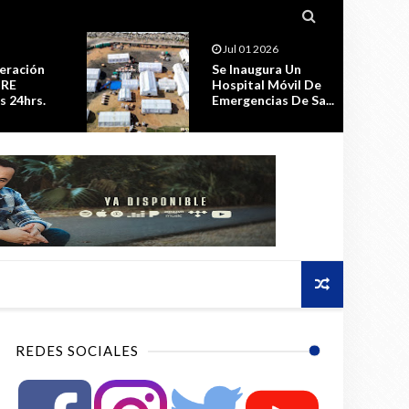

Jun 10 2026
a Un
“Tus Ojos”: El Éxito
óvil De
De Aron Luix.
 De Sa...
REDES SOCIALES