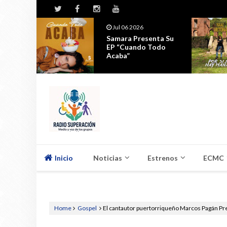
Jul 06 2026
ta Su
Isaac Victoria
odo
Presenta 'Por Si No
Hay Mañana' U...
Inicio
Noticias
Estrenos
ECMC
Home
Gospel
El cantautor puertorriqueño Marcos Pagán Pre