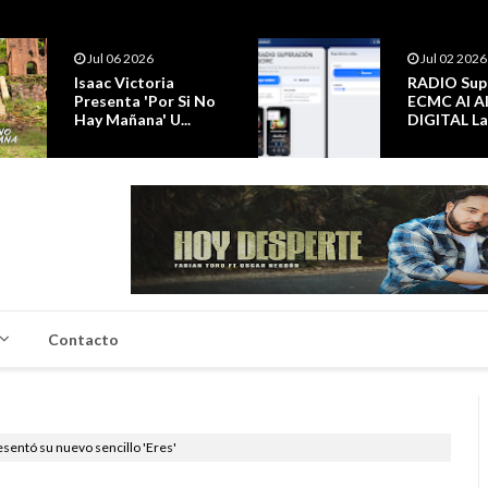
Jul 02 2026
Jul 01 2026
RADIO Superación
Se Inaugur
ECMC Al AIRE
Hospital M
DIGITAL Las 24hrs.
Emergencias
Contacto
sentó su nuevo sencillo 'Eres'