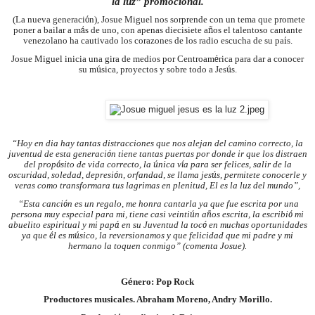
la luz” promocional.
(La nueva generaci
ó
n), Josue Miguel nos sorprende con un tema que promete
poner a bailar a m
á
s de uno, con apenas diecisiete a
ñ
os el talentoso cantante
venezolano ha cautivado los corazones de los radio escucha de su pa
í
s.
Josue Miguel inicia una gira de medios por Centroam
é
rica para dar a conocer
su m
ú
sica, proyectos y sobre todo a Jes
ú
s.
“Hoy en dia hay tantas distracciones que nos alejan del camino correcto, la
juventud de esta generaci
ó
n tiene tantas puertas por donde ir que los distraen
del prop
ó
sito de vida correcto, la
ú
nica v
í
a para ser felices, salir de la
oscuridad, soledad, depresi
ó
n, orfandad, se llama jes
ú
s, permitete conocerle y
veras como transformara tus lagrimas en plenitud, El es la luz del mundo”,
“Esta canci
ó
n es un regalo, me honra cantarla ya que fue escrita por una
persona muy especial para mi, tiene casi veinti
ú
n a
ñ
os escrita, la escribi
ó
mi
abuelito espiritual y mi pap
á
en su Juventud la toc
ó
en muchas oportunidades
ya que
é
l es m
ú
sico, la reversionamos y que felicidad que mi padre y mi
hermano la toquen conmigo” (comenta Josue).
G
é
nero: Pop Rock
Productores musicales. Abraham Moreno, Andry Morillo.