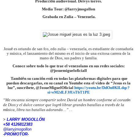
Producci
ó
n audiovisual. Deivys torres.
Media Tour: @larryjmogollon
Grabada en Zulia – Venezuela.
Josu
é
es oriundo de san fco, edo zulia – venezuela, es estudiante de contaduría
y música, el lanzamiento del mismo es el inicio de una exitosa carrera de la
mano de Dios, sus padres y familia.
Conoce sobre todo lo que trae el venezolano en sus redes sociales:
@josuemigueloficiall
Tambi
é
n su canci
ó
n est
á
en todas las plataformas digitales para que
puedan descargarlas, en su canal en Youtube esta el video de “Jesus es la
luz”, suscribete, @JosueMiguelOficial
https://youtu.be/DdOn0KlLdqc?
si=eM2dLFJfUsTbT1PE
“Me encanta siempre compartir sobre David un hombre conforme al coraz
ó
n
de Dios y el dulce cantor que logr
ó
librar grandes batallas a trav
é
s de la
m
ú
sica, libra tus batallas adorando…” . .
>
LARRY MOGOLLÓN
+58 4126812383
@larryjmogollon
-PROMOTOR-