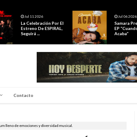
Jul 06 2026
Jul 06 2026
Samara Presenta Su
Isaac Victo
EP “Cuando Todo
Presenta '
Acaba”
Hay Mañana'
Contacto
bum lleno de emociones y diversidad musical.