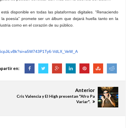
 está disponible en todas las plataformas digitales. “Renaciendo
 la poesía” promete ser un álbum que dejará huella tanto en la
dustria como en el corazón de su público.
6cpJiLvBk?
si=a5W743P1Ty6-VdLX_VeW_A
partir en:
Anterior
Cris Valencia y El High presentan "Afro Pa
Variar".