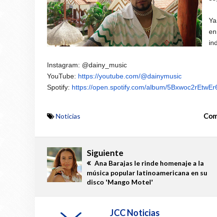
Ya
en
in
Instagram: @dainy_music
YouTube:
https://youtube.com/@
dainymusic
Spotify:
https://open.spotify.com/
album/5Bxwoc2rEtwEr
Com
Noticias
Siguiente
Ana Barajas le rinde homenaje a la
música popular latinoamericana en su
disco 'Mango Motel'
JCC Noticias