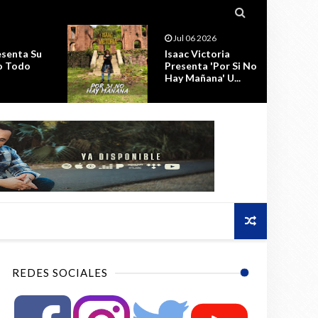

Jul 02 2026
ria
RADIO Superación
Por Si No
ECMC Al AIRE
 U...
DIGITAL Las 24hrs.
REDES SOCIALES