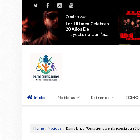
Jul 11 2026
lebran
La Celebración Por El
Estreno De ESPIRAL,
 “S...
Seguirá ...
Inicio
Noticias
Estrenos
ECMC
Home
Noticias
Dainy lanza “Renaciendo en la poesía”, un ál