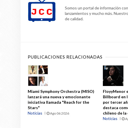
Somos un portal de información confi
lanzamientos y mucho más. Nuestr
de calidad.
PUBLICACIONES RELACIONADAS
Miami Symphony Orchestra (MISO)
FloyyMenor e
lanzará una nueva y emocionante
Billboard en 
iniciativa llamada "Reach for the
por tercer a
Stars"
destaca como
Noticias
chileno de la
Ago 06 2026
Noticias
A