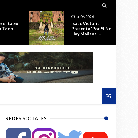

Jul 06 2026
senta Su
Isaac Victoria
o Todo
Presenta 'Por Si No
Hay Mañana' U...
REDES SOCIALES