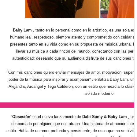
Baby Lam
, tanto en lo personal como en lo artístico, es una sola e
humano leal, respetuoso, siempre atento y comprometido con cuidar a 
presentes tanto en su vida como en su propuesta de música urbana. La
llevar su música a cada rincón del mundo, conectando con las pers
autenticidad; deseando que su audiencia disfrute de sus canciones tan
"Con mis canciones quiero enviar mensajes de amor, motivación, superac
poder de la música para inspirar y acompañar"
, enfatiza Baby Lam, un a
Alejandro, Arcángel y Tego Calderón, con un estilo que mezcla lo clásico
sonido moderno.
'Obsesión'
es el nuevo lanzamiento de
Dabi Santy & Baby Lam
, una
desbordado por alguien que nos atrapa. Una historia de atracción inte
estilo. Habla de un amor profundo y persistente, de esos que no se olvi