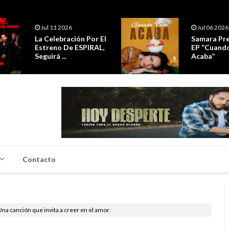
Jul 11 2026
Jul 06 2026
La Celebración Por El
Samara Pre
Estreno De ESPIRAL,
EP “Cuand
Seguirá ...
Acaba”
Contacto
na canción que invita a creer en el amor.