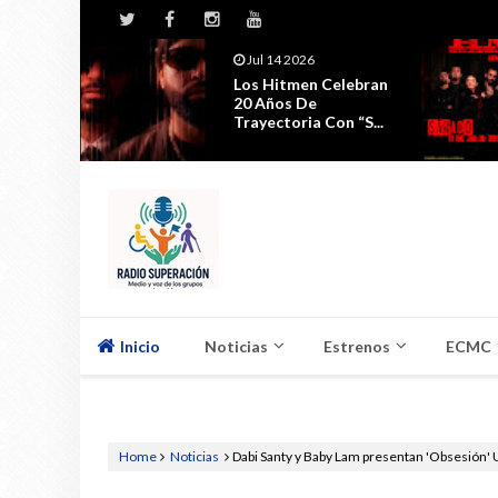
Jul 14 2026
ta A Un
Los Hitmen Celebran
Vuelve
20 Años De
Trayectoria Con “S...
Inicio
Noticias
Estrenos
ECMC
Home
Noticias
Dabi Santy y Baby Lam presentan 'Obsesión' U