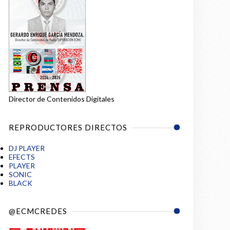
lejo de superación, emociones
nas crean en sus sueños y los
mo Russ, Kanye West, Pharrell
ucción creativa y letras con
Director de Contenidos Digitales
REPRODUCTORES DIRECTOS
DJ PLAYER
EFECTS
PLAYER
SONIC
BLACK
@ECMCREDES