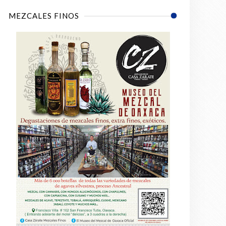
MEZCALES FINOS
moderno, atmósferas densas y
ores, guitarras suaves y una
 intensa, una cita especial o
 & Baby Lam
.
 después para los artistas.