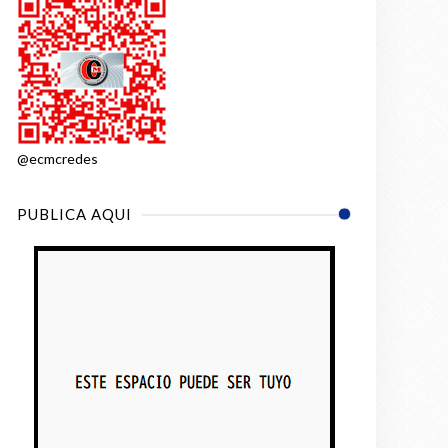
sencia. Se define como un ser
los suyos. Esos valores están
 intención con su proyecto es
@ecmcredes
onas desde la emoción y la
to como él disfruta crearlas.
PUBLICA AQUI
ión y buena energía. Creo en el
rtista con influencias de Rauw
 del reguetón con lo fresco del
 canción que habla del deseo
nsa, contada con honestidad y
dan fácilmente. Es un homenaje a