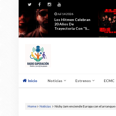
Jul 14 2026
ta A Un
Los Hitmen Celebran
Vuelve
20 Años De
Trayectoria Con “S...
Inicio
Noticias
Estrenos
ECMC
Home
Noticias
Nicky Jam enciende Europa con el arranque 