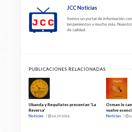
JCC Noticias
Somos un portal de información confi
lanzamientos y mucho más. Nuestr
de calidad.
PUBLICACIONES RELACIONADAS
Ubanda y Requilates presentan 'La
Osman le can
Reversa'
vuelve esenc
Noticias
Noticias
Jul 29 2026
Ju