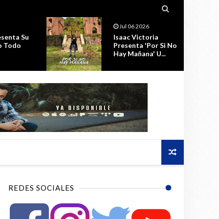

Jul 06 2026
senta Su
Isaac Victoria
o Todo
Presenta 'Por Si No
Hay Mañana' U...
REDES SOCIALES