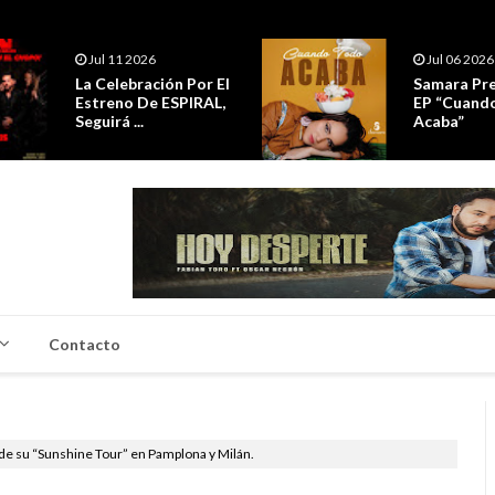
Jul 11 2026
Jul 06 2026
La Celebración Por El
Samara Pre
Estreno De ESPIRAL,
EP “Cuand
Seguirá ...
Acaba”
Contacto
de su “Sunshine Tour” en Pamplona y Milán.