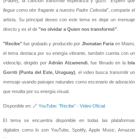
(Padre), la canción transmite esperanza y gozo:
"Espero que
llegue como olor fragante a nuestro Padre Celestial"
, comparte el
artista. Su principal deseo con este tema es dejar un mensaje
directo y es el de
"no olvidar a Quien nos transformó"
.
"Recibe"
fue grabado y producido por
Jhonatan Faria
en Miami,
el tema destaca por su energía vibrante, también cuenta con un
videoclip, dirigido por
Adrián Alzamendi
, fue filmado en la
Isla
Gorriti (Punta del Este, Uruguay)
, el video busca transmitir un
mensaje usando paisajes naturales como escenario de adoración
que resalta por su energía visual.
Disponible en:
🔗
YouTube: "Recibe" - Video Oficial
El tema se encuentra disponible en todas las plataformas
digitales como lo son YouTube, Spotify, Apple Music, Amazon