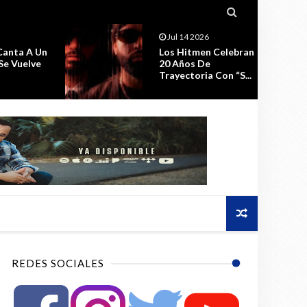

Jul 14 2026
Canta A Un
Los Hitmen Celebran
Se Vuelve
20 Años De
Trayectoria Con “S...
REDES SOCIALES