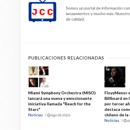
Somos un portal de información confi
lanzamientos y mucho más. Nuestr
de calidad.
PUBLICACIONES RELACIONADAS
Miami Symphony Orchestra (MISO)
FloyyMenor e
lanzará una nueva y emocionante
Billboard en 
iniciativa llamada "Reach for the
por tercer a
Stars"
destaca como
Noticias
chileno de la
Ago 06 2026
Noticias
A