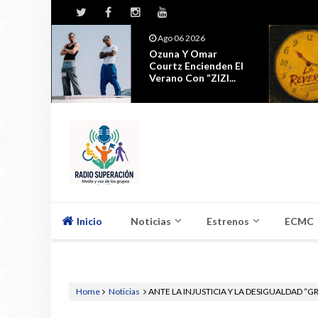
Ago 06 2026
s
Ozuna Y Omar
or
Courtz Encienden El
List...
Verano Con “ZIZI...
Inicio
Noticias
Estrenos
ECMC
Home
Noticias
ANTE LA INJUSTICIA Y LA DESIGUALDAD “