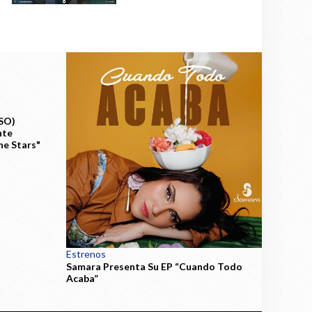
SO)
nte
he Stars"
Estrenos
Samara Presenta Su EP “Cuando Todo
Acaba”