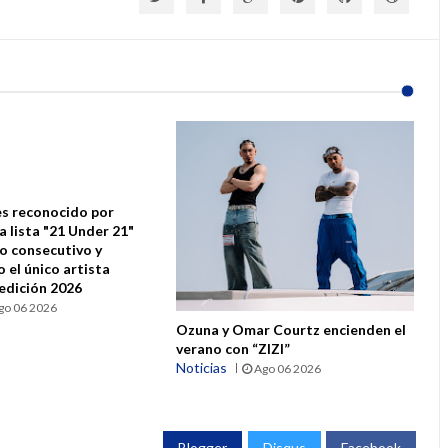
s reconocido por
la lista "21 Under 21"
ño consecutivo y
 el único artista
 edición 2026
go 06 2026
Ozuna y Omar Courtz encienden el
verano con “ZIZI”
Noticias
Ago 06 2026
Blogger
Disqus
Facebook