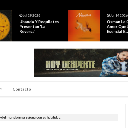
Jul 14 2026
Jul 14 
Osman Le Canta A Un
Los Hi
Amor Que Se Vuelve
20 Año
Esencial E...
Trayect
Contacto
 del mundo impresiona con su habilidad.