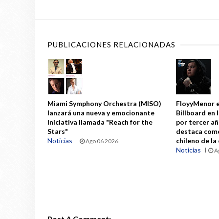
PUBLICACIONES RELACIONADAS
Miami Symphony Orchestra (MISO)
FloyyMenor e
lanzará una nueva y emocionante
Billboard en 
iniciativa llamada "Reach for the
por tercer a
Stars"
destaca como
Noticias
chileno de la
Ago 06 2026
Noticias
A
Post A Comment: