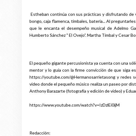
Estheban continúa con sus prácticas y disfrutando de v
bongo, caja flamenca, timbales, batería... Al preguntarl
que le encanta el desempeño musical de Adelmo Gau
Humberto Sánchez " El Ovejo”. Martha Timbal y Cesar Bor
El pequeño gigante percusionista ya cuenta con una sólid
mentor y lo guía con la firme convicción de que siga 
https://youtube.com/@Hermanosarrietasong y redes so
video donde el pequeño músico realiza un paseo por dist
Anthony Barazarte (fotografía y edición de vídeo) y Edu
https://www.youtube.com/watch?v=IzDzlEi0ijM
Redacción: