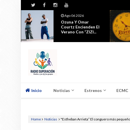
6
Jul 29 2026
mar
Ubanda Y Requilates
ienden El
Presentan 'La
“ZIZI...
Reversa'
Inicio
Noticias
Estrenos
ECMC
Home
Noticias
"Estheban Arrieta” El conguero más pequeño