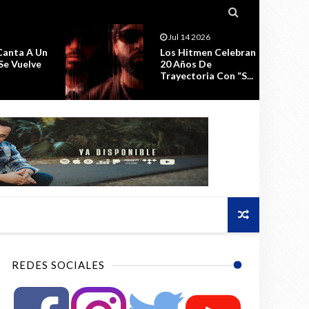

2026
Jul 11 2026
tmen Celebran
La Celebración Por El
s De
Estreno De ESPIRAL,
oria Con “S...
Seguirá ...
REDES SOCIALES