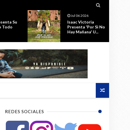

Jul 06 2026
Jul 02
Isaac Victoria
RADIO
Presenta 'Por Si No
ECMC 
Hay Mañana' U...
DIGITA
REDES SOCIALES