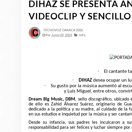
DIHAZ SE PRESENTA AN
VIDEOCLIP Y SENCILLO
TECNOVOZ OAXACA 2026
Por
Junio 02, 2023
Info,
·
El cantante ta
·
DIHAZ
desea ocupar un lug
·
Su gusto por la música aumentó al escuc
y Luis Miguel, entre otros, convi
Dream Big Music, DBM
, sello discográfico, ubicado
de ello es Zahid Álvarez Suárez, originario de Gua
dedicado a la política y su madre, al cuidado de la
en sus estudios e inquietud por la música y ser cantan
Desde su infancia, sus padres les inculcaron a su
responsabilidad para ser felices y luchar siempre por