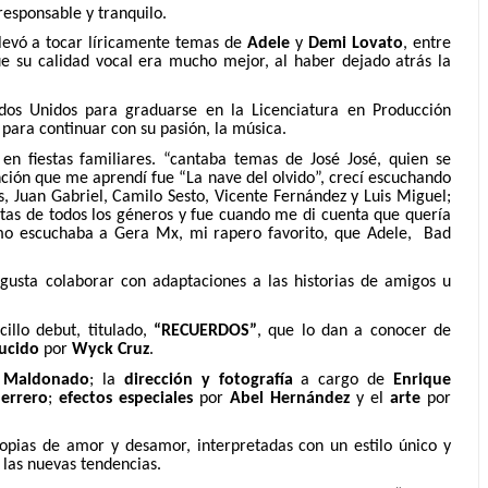
responsable y tranquilo.
 llevó a tocar líricamente temas de
Adele
y
Demi Lovato
, entre
que su calidad vocal era mucho mejor, al haber dejado atrás la
dos Unidos para graduarse en la Licenciatura en Producción
 para continuar con su pasión, la música.
n fiestas familiares. “
cantaba temas de José José, quien se
nción que me aprendí fue “La nave del olvido”, crecí escuchando
, Juan Gabriel, Camilo Sesto, Vicente Fernández y Luis Miguel;
tas de todos los géneros y fue cuando me di cuenta que quería
smo escuchaba a Gera Mx, mi rapero favorito, que Adele, Bad
gusta colaborar con adaptaciones a las historias de amigos u
illo debut, titulado,
“RECUERDOS”
, que lo dan a conocer de
ucido
por
Wyck Cruz
.
 Maldonado
; la
dirección y fotografía
a cargo de
Enrique
errero
;
efectos especiales
por
Abel Hernández
y el
arte
por
propias de amor y desamor, interpretadas con un estilo único y
las nuevas tendencias.