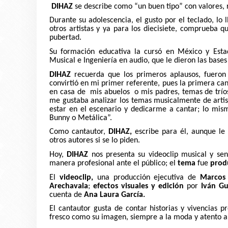
DIHAZ
se describe como “un buen tipo” con valores, 
Durante su adolescencia, el gusto por el teclado, lo
otros artistas y ya para los diecisiete, comprueba 
pubertad.
Su formación educativa la cursó en México y Esta
Musical e Ingeniería en audio, que le dieron las bases
DIHAZ
recuerda que los primeros aplausos, fueron e
convirtió en mi primer referente, pues la primera ca
en casa de mis abuelos o mis padres, temas de tríos
me gustaba analizar los temas musicalmente de artis
estar en el escenario y dedicarme a cantar; lo mi
Bunny o Metálica
”.
Como cantautor,
DIHAZ,
escribe para él, aunque le 
otros autores si se lo piden.
Hoy,
DIHAZ
nos presenta su videoclip musical y senc
manera profesional ante el público; el
tema
fue
prod
El
videoclip,
una producción ejecutiva de
Marcos
Arechavala
;
efectos visuales y edición
por
Iván Gu
cuenta de
Ana Laura García.
El cantautor gusta de contar historias y vivencias 
fresco como su imagen, siempre a la moda y atento a 