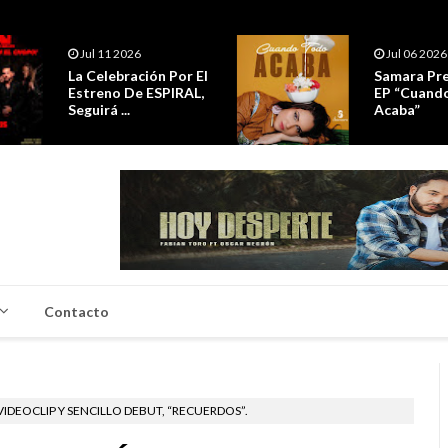
6
Jul 06 2026
ción Por El
Samara Presenta Su
e ESPIRAL,
EP “Cuando Todo
Acaba”
Contacto
VIDEOCLIP Y SENCILLO DEBUT, “RECUERDOS”.