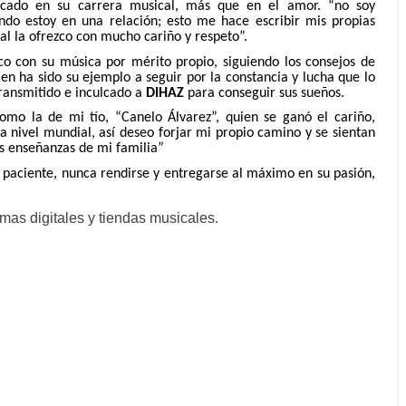
cado en su carrera musical, más que en el amor. “
no soy
do estoy en una relación; esto me hace escribir mis propias
ual la ofrezco con mucho cariño y respeto”.
co con su música por mérito propio, siguiendo los consejos de
en ha sido su ejemplo a seguir por la constancia y lucha que lo
transmitido e inculcado a
DIHAZ
para conseguir sus sueños.
omo la de mi tío, “Canelo Álvarez”, quien se ganó el cariño,
a nivel mundial, así deseo forjar mi propio camino y se sientan
as enseñanzas de mi familia”
, paciente, nunca rendirse y entregarse al máximo en su pasión,
rmas digitales y tiendas musicales.