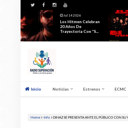
Jul 14 2026
Jul 11 202
Los Hitmen Celebran
La Celebra
20 Años De
Estreno D
Trayectoria Con “S...
Seguirá ...
Inicio
Noticias
Estrenos
ECMC
Home
Info
DIHAZ SE PRESENTA ANTE EL PÚBLICO CON SU 