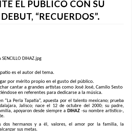
TE EL PÚBLICO CON SU
 DEBUT, “RECUERDOS”.
patío es el autor del tema.
ar por mérito propio en el gusto del público.
har cantar a grandes artistas como José José, Camilo Sesto
rtiéndose en referentes para dedicarse a la música.
 en “La Perla Tapatía”, apuesta por el talento mexicano; prueba
dalajara, Jalisco; nace el 12 de octubre del 2000; su padre,
 familia, apoyaron desde siempre a
DIHAZ
-su nombre artístico-,
te.
s dos hermanos y a él, valores, el amor por la familia, la
 alcanzar sus metas.