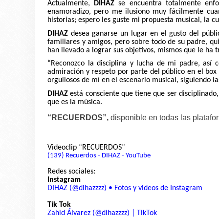
Actualmente,
DIHAZ
se encuentra totalmente enfo
enamoradizo, pero me ilusiono muy fácilmente cuan
historias; espero les guste mi propuesta musical, la c
DIHAZ
desea ganarse un lugar en el gusto del públi
familiares y amigos, pero sobre todo de su padre, qui
han llevado a lograr sus objetivos, mismos que le ha 
“
Reconozco la disciplina y lucha de mi padre
, así
c
admiración y respeto por parte del público en el box 
orgullosos de mí en el escenario musical, siguiendo l
DIHAZ
está consciente que tiene que ser disciplinado
que es la música.
“RECUERDOS”,
disponible en todas las platafo
Videoclip “RECUERDOS”
(139) Recuerdos - DIHAZ - YouTube
Redes sociales:
Instagram
DIHAZ (@dihazzzz) • Fotos y videos de Instagram
Tik Tok
Zahid Álvarez (@dihazzzz) | TikTok